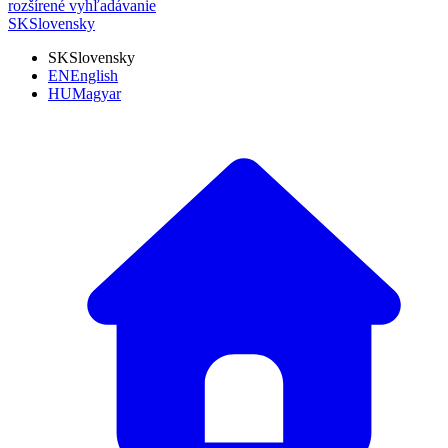
rozšírené vyhľadávanie
SK
Slovensky
SK
Slovensky
EN
English
HU
Magyar