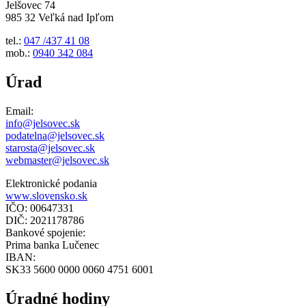
Jelšovec 74
985 32 Veľká nad Ipľom
tel.:
047 /437 41 08
mob.:
0940 342 084
Úrad
Email:
info@jelsovec.sk
podatelna@jelsovec.sk
starosta@jelsovec.sk
webmaster@jelsovec.sk
Elektronické podania
www.slovensko.sk
IČO: 00647331
DIČ: 2021178786
Bankové spojenie:
Prima banka Lučenec
IBAN:
SK33 5600 0000 0060 4751 6001
Úradné hodiny