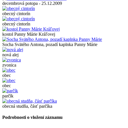
decembrová potopa - 25.12.2009
obecný cintorín
obecný cintorín
kostol Panny Márie Kráľovej
Socha Svätého Antona, pozadí kaplnka Panny Márie
nová alej
zvonica
obec
obec
parčík
obecná studňa, čásť parčíka
Podrobnosti o vložení záznamu