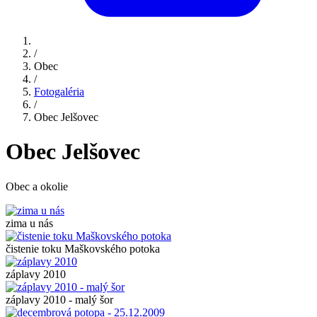
/
Obec
/
Fotogaléria
/
Obec Jelšovec
Obec Jelšovec
Obec a okolie
zima u nás
čistenie toku Maškovského potoka
záplavy 2010
záplavy 2010 - malý šor