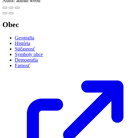
Autor:
admin webu
Obec
Geografia
História
Súčasnosť
Symboly obce
Demografia
Farnosť