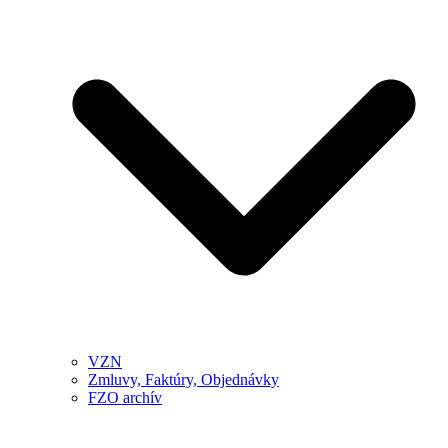
VZN
Zmluvy, Faktúry, Objednávky
FZO archív