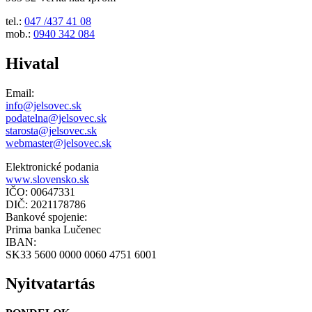
tel.:
047 /437 41 08
mob.:
0940 342 084
Hivatal
Email:
info@jelsovec.sk
podatelna@jelsovec.sk
starosta@jelsovec.sk
webmaster@jelsovec.sk
Elektronické podania
www.slovensko.sk
IČO: 00647331
DIČ: 2021178786
Bankové spojenie:
Prima banka Lučenec
IBAN:
SK33 5600 0000 0060 4751 6001
Nyitvatartás