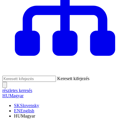
Keresett kifejezés
részletes keresés
HU
Magyar
SK
Slovensky
EN
English
HU
Magyar