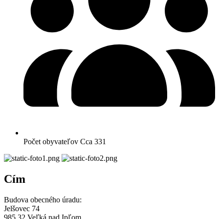
Počet obyvateľov
Cca 331
Cím
Budova obecného úradu:
Jelšovec 74
985 32 Veľká nad Ipľom