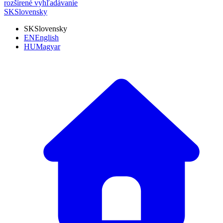
rozšírené vyhľadávanie
SK
Slovensky
SK
Slovensky
EN
English
HU
Magyar