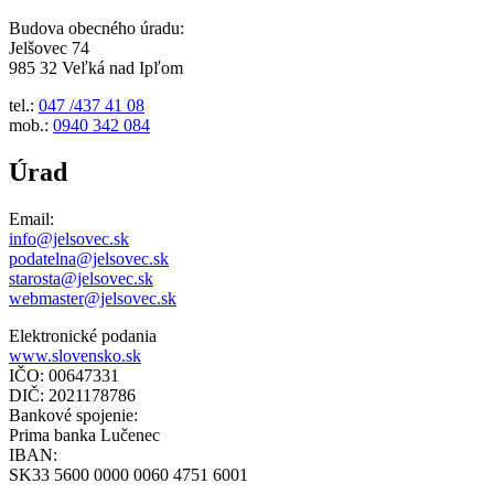
Budova obecného úradu:
Jelšovec 74
985 32 Veľká nad Ipľom
tel.:
047 /437 41 08
mob.:
0940 342 084
Úrad
Email:
info@jelsovec.sk
podatelna@jelsovec.sk
starosta@jelsovec.sk
webmaster@jelsovec.sk
Elektronické podania
www.slovensko.sk
IČO: 00647331
DIČ: 2021178786
Bankové spojenie:
Prima banka Lučenec
IBAN:
SK33 5600 0000 0060 4751 6001