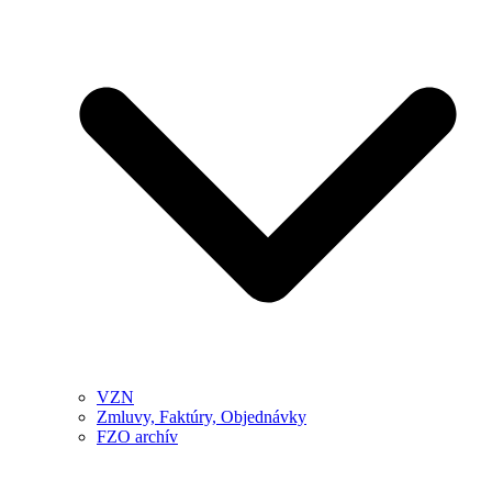
VZN
Zmluvy, Faktúry, Objednávky
FZO archív