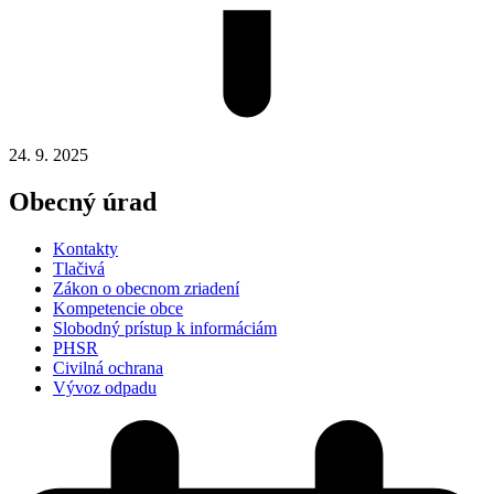
24. 9. 2025
Obecný úrad
Kontakty
Tlačivá
Zákon o obecnom zriadení
Kompetencie obce
Slobodný prístup k informáciám
PHSR
Civilná ochrana
Vývoz odpadu