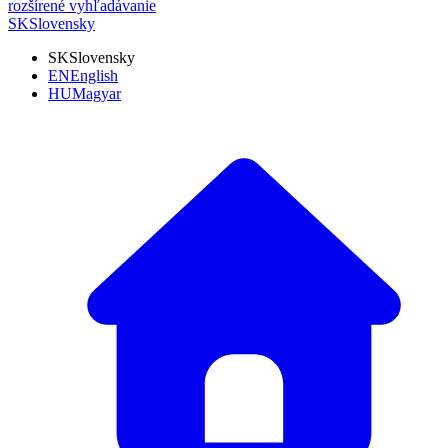
rozšírené vyhľadávanie
SK
Slovensky
SK
Slovensky
EN
English
HU
Magyar