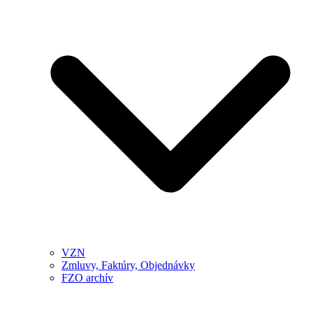
VZN
Zmluvy, Faktúry, Objednávky
FZO archív