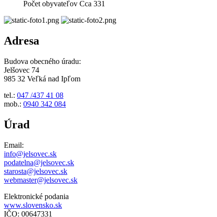
Počet obyvateľov
Cca 331
Adresa
Budova obecného úradu:
Jelšovec 74
985 32 Veľká nad Ipľom
tel.:
047 /437 41 08
mob.:
0940 342 084
Úrad
Email:
info@jelsovec.sk
podatelna@jelsovec.sk
starosta@jelsovec.sk
webmaster@jelsovec.sk
Elektronické podania
www.slovensko.sk
IČO: 00647331