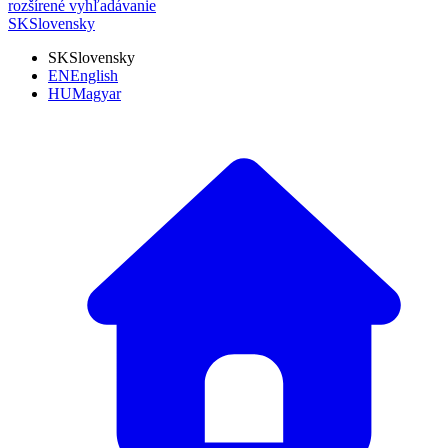
rozšírené vyhľadávanie
SK
Slovensky
SK
Slovensky
EN
English
HU
Magyar