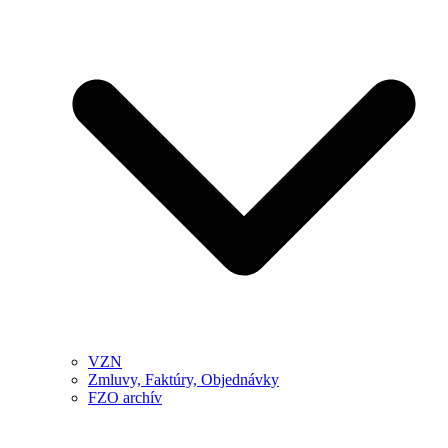
VZN
Zmluvy, Faktúry, Objednávky
FZO archív