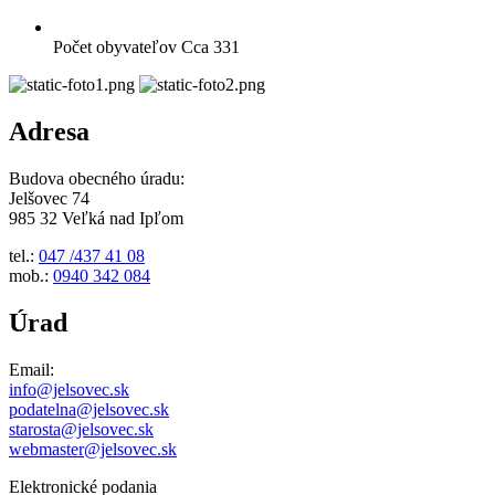
Počet obyvateľov
Cca 331
Adresa
Budova obecného úradu:
Jelšovec 74
985 32 Veľká nad Ipľom
tel.:
047 /437 41 08
mob.:
0940 342 084
Úrad
Email:
info@jelsovec.sk
podatelna@jelsovec.sk
starosta@jelsovec.sk
webmaster@jelsovec.sk
Elektronické podania