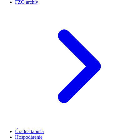
FZO archív
Úradná tabuľa
Hospodárenie